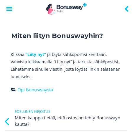
Skip
to
Miten liityn Bonuswayhin?
content
Klikkaa
”Liity nyt”
ja täytä sähköpostisi kenttään.
Vahvista klikkaamalla ”Liity nyt” ja tarkista sähköpostisi.
Lähetämme sinulle viestin, josta löydät linkin salasanan
luomiseksi.
Opi Bonuswaysta
Post
EDELLINEN KIRJOITUS
Previ
Miten kauppa tietää, että ostos on tehty Bonuswayn
post
navigation
kautta?
link