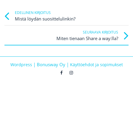
Post
Previ
EDELLINEN KIRJOITUS
post
Mistä löydän suosittelulinkin?
navigation
link
Ne
SEURAAVA KIRJOITUS
Po
Miten tienaan Share a way:lla?
li
|
Bonusway Oy
|
Wordpress
Käyttöehdot ja sopimukset
Facebook
Instagram